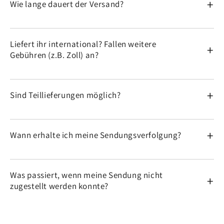
Wie lange dauert der Versand?
Österreich
Spring
10.99 EUR
Liefert ihr international? Fallen weitere
Deutschland
DHL
7.99 EUR
Gebühren (z.B. Zoll) an?
Deutschland
DHL Ident-Check
8.99 EUR
Sind Teillieferungen möglich?
Deutschland
Magazinversand
1.99 EUR
Deutschland
Hermes
6.99 EUR
Wann erhalte ich meine Sendungsverfolgung?
An Wochenenden und
Feiertagen kann kein Versand erfolgen
Schweiz
DHL
16.99 EUR
DHL Go Green
Was passiert, wenn meine Sendung nicht
zugestellt werden konnte?
Wichtig!