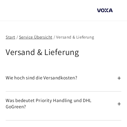
Direkt
zum
Inhalt
Start
/
Service Übersicht
/ Versand & Lieferung
Versand & Lieferung
Wie hoch sind die Versandkosten?
Was bedeutet Priority Handling und DHL
GoGreen?
Land
Versandmethode
Preis
Priority Handling