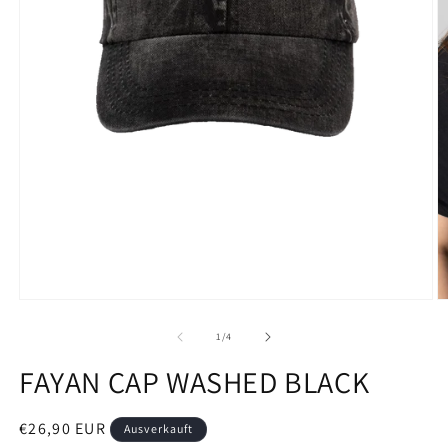
Medien
M
1
2
in
in
von
1
/
4
Modal
M
öffnen
ö
FAYAN CAP WASHED BLACK
Normaler
€26,90 EUR
Ausverkauft