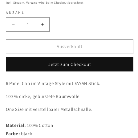
Preis
Inkl. Steuern.
Versand
wird beim Checkout berechnet
ANZAHL
Verringere
Erhöhe
die
die
Menge
Menge
für
für
Ausverkauft
FAYAN
FAYAN
CAP
CAP
Jetzt zum Checkout
WASHED
WASHED
BLACK
BLACK
6 Panel Cap im Vintage Style mit FAYAN Stick.
100 % dicke, gebürstete Baumwolle
One Size mit verstellbarer Metallschnalle.
Material:
100% Cotton
Farbe:
black