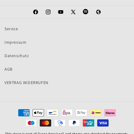
Facebook
Instagram
YouTube
X
Spotify
Web
(Twitter)
Service
Impressum
Datenschutz
AGB
VERTRAG WIDERRUFEN
Zahlungsmethoden
This store is part of "voxa Services" and shares one checkout for payments.