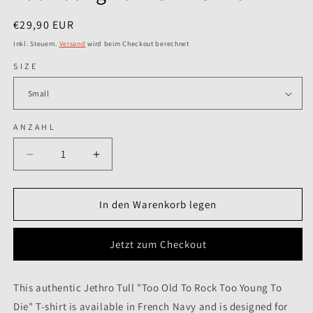
Normaler
€29,90 EUR
Preis
Inkl. Steuern.
Versand
wird beim Checkout berechnet
SIZE
ANZAHL
Verringere
Erhöhe
die
die
Menge
Menge
für
für
In den Warenkorb legen
Jethro
Jethro
Tull
Tull
Jetzt zum Checkout
-
-
Too
Too
Old
Old
This authentic Jethro Tull "Too Old To Rock Too Young To
To
To
Die" T-shirt is available in French Navy and is designed for
Rock
Rock