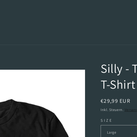
Silly -
T-Shirt
Normaler
€29,99 EUR
Preis
Inkl. Steuern.
Versan
SIZE