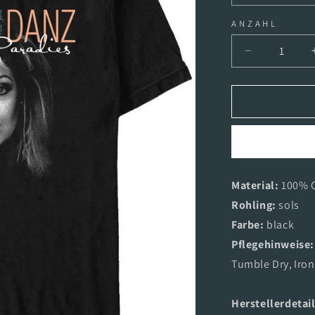
ANZAHL
Verringere
die
Menge
für
Silly
-
Tamara
Paradies
-
Material:
100% 
T-
Rohling:
Shirt
sols
Farbe:
black
Pflegehinweise
Tumble Dry
,
Iron
Herstellerdetail