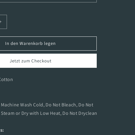
Erhöhe
die
Menge
für
In den Warenkorb legen
Silly
-
Jetzt zum Checkout
Tamara
Paradies
-
Cotton
T-
Shirt
:
Machine Wash Cold
,
Do Not Bleach
,
Do Not
 Steam or Dry with Low Heat
,
Do Not Dryclean
s: