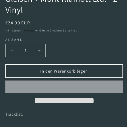
Vinyl
Normaler
€24,99 EUR
Preis
Inkl. Steuern.
Versand
wird beim Checkout berechnet
ANZAHL
Verringere
Erhöhe
die
die
Menge
Menge
für
für
In den Warenkorb legen
Silly
Silly
-
-
Zwischen
Zwischen
Unbefahrenen
Unbefahrenen
Gleisen
Gleisen
+
+
Mont
Mont
Tracklist:
Klamott
Klamott
Ltd.
Ltd.