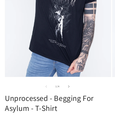
Medien
M
1
2
in
in
von
1
/
4
Modal
M
öffnen
ö
Unprocessed - Begging For
Asylum - T-Shirt